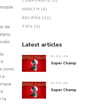
CORPORATE
(1)
tocopia
HEALTH
(4)
RECIPES
(12)
er de
TIPS
(2)
tario,
cción.
Latest articles
la
BLOG_EN
rá
Super Champ
es como,
l e
propia
BLOG_EN
Super Champ
co
 la