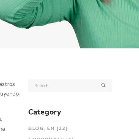
estros
cluyendo
Category
,
na
BLOG_EN
(22)